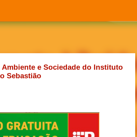
Pular para o conteúdo principal
 Ambiente e Sociedade do Instituto
ão Sebastião