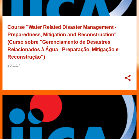
Course "Water Related Disaster Management -
Preparedness, Mitigation and Reconstruction"
(Curso sobre "Gerenciamento de Desastres
Relacionados à Água - Preparação, Mitigação e
Reconstrução")
26.1.17