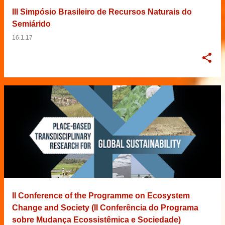
III Simpósio Brasileiro de Recursos Naturais do
Semiárido
16.1.17
II Conference of the Programme on Ecosystem
Change and Society (II Conferência do Programa
sobre Mudança Ecossistêmica e Sociedade)