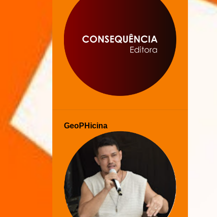
GeoPHicina