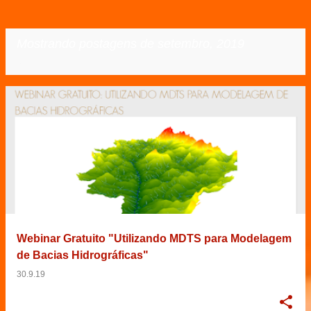
Mostrando postagens de setembro, 2019
VER TODOS
P
o
s
t
a
g
e
Webinar Gratuito "Utilizando MDTS para Modelagem
n
de Bacias Hidrográficas"
s
30.9.19