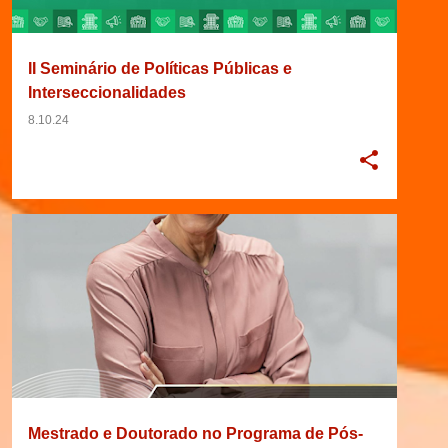
II Seminário de Políticas Públicas e
Interseccionalidades
8.10.24
2025
31/10/2024
BRASIL
BRASÍLIA
+
3
Mestrado e Doutorado no Programa de Pós-