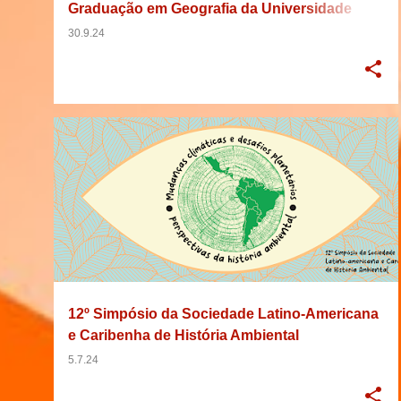
Graduação em Geografia da Universidade
Estadual de Goiás - Campus Cora Coralina
30.9.24
2025
31/10/2024
BRASIL
CARIBENHO
+
8
12º Simpósio da Sociedade Latino-Americana
e Caribenha de História Ambiental
5.7.24