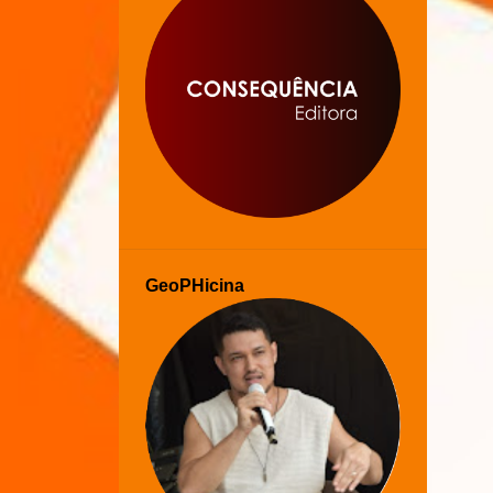
GeoPHicina