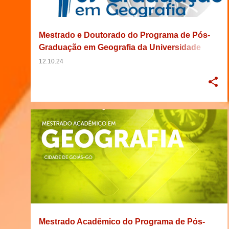
g
e
Mestrado e Doutorado do Programa de Pós-
n
Graduação em Geografia da Universidade
s
Federal de Uberlândia
12.10.24
2025
31/10/2024
BRASIL
ESTADUAL
+
3
Mestrado Acadêmico do Programa de Pós-