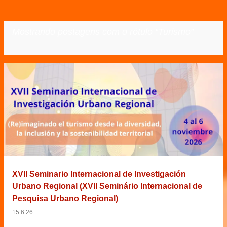
Mostrando postagens com o rótulo
Turismo
VER TODOS
P
o
s
t
a
g
e
XVII Seminario Internacional de Investigación
n
Urbano Regional (XVII Seminário Internacional de
s
Pesquisa Urbano Regional)
15.6.26