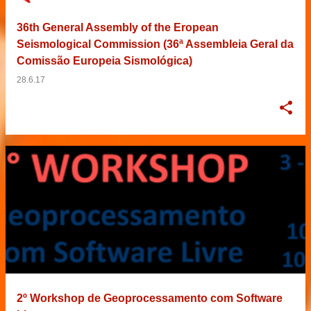
36th General Assembly of the Eropean
Seismological Commission (36ª Assembleia Geral da
Comissão Europeia Sismológica)
28.6.17
2º Workshop de Geoprocessamento com Software