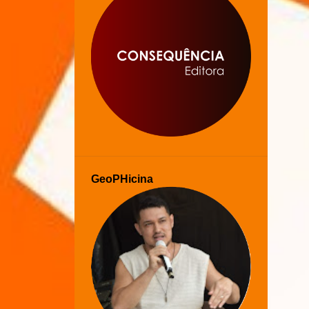
GeoPHicina