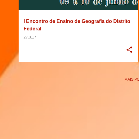
g
e
I Encontro de Ensino de Geografia do Distrito
n
Federal
s
27.3.17
MAIS P