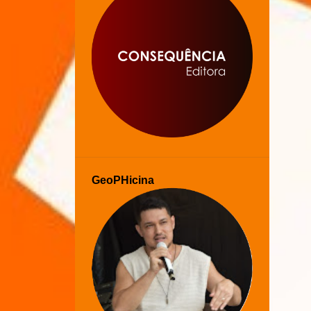
GeoPHicina