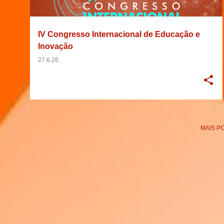
g
e
IV Congresso Internacional de Educação e
n
Inovação
s
27.6.26
MAIS P