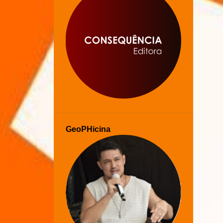
GeoPHicina