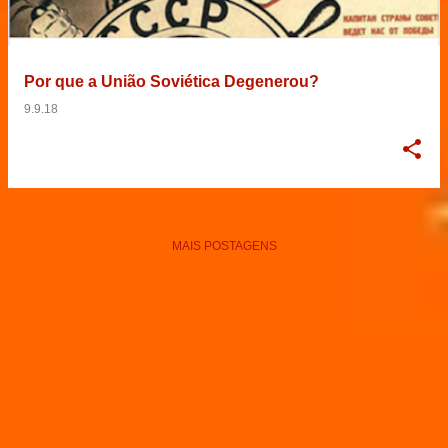
Por que a União Soviética Degenerou?
9.9.18
MAIS POSTAGENS