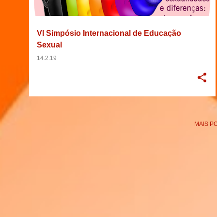
g
e
VI Simpósio Internacional de Educação
n
Sexual
s
14.2.19
MAIS P