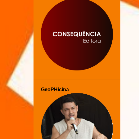
GeoPHicina