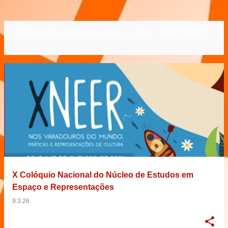
Mostrando postagens com o rótulo
01/07/2026
VER TODOS
P
o
s
t
a
g
e
X Colóquio Nacional do Núcleo de Estudos em
n
Espaço e Representações
s
9.3.26