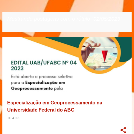
Mostrando postagens com o rótulo
02/05/2023
VER TODOS
P
o
s
t
a
g
e
Especialização em Geoprocessamento na
n
Universidade Federal do ABC
s
10.4.23