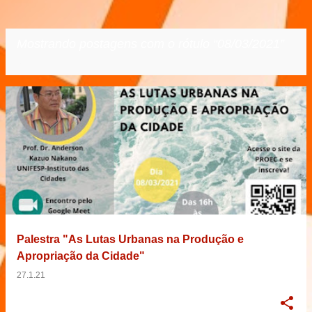
Mostrando postagens com o rótulo
08/03/2021
VER TODOS
P
o
s
t
a
g
e
Palestra "As Lutas Urbanas na Produção e
n
Apropriação da Cidade"
s
27.1.21