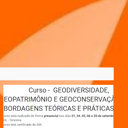
rvação
VER TODOS
2023
BRASIL
CURSO DE EXTENSÃO
+
7