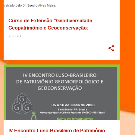
Curso de Extensão "Geodiversidade,
Geopatrimônio e Geoconservação:
Abordagens Teóricas e Práticas"
23.8.23
15/03/2023
2023
+
8
IV Encontro Luso-Brasileiro de Patrimônio