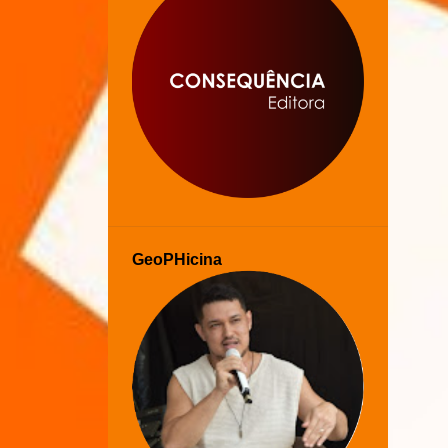
GeoPHicina