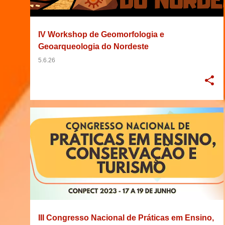
g
e
IV Workshop de Geomorfologia e
n
Geoarqueologia do Nordeste
s
5.6.26
2023
23/04/2023
BRASIL
CONGRESSO
+
8
III Congresso Nacional de Práticas em Ensino,