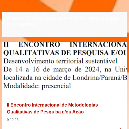
Mostrando postagens com o rótulo
Metodologia
da Pesquisa
VER TODOS
P
o
s
t
a
g
e
II Encontro Internacional de Metodologias
n
Qualitativas de Pesquisa e/ou Ação
s
9.12.23