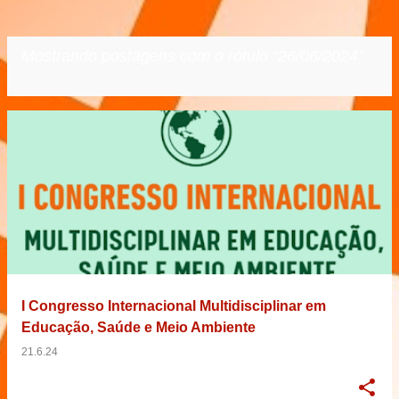
Mostrando postagens com o rótulo
26/06/2024
VER TODOS
P
o
s
t
a
g
e
I Congresso Internacional Multidisciplinar em
n
Educação, Saúde e Meio Ambiente
s
21.6.24