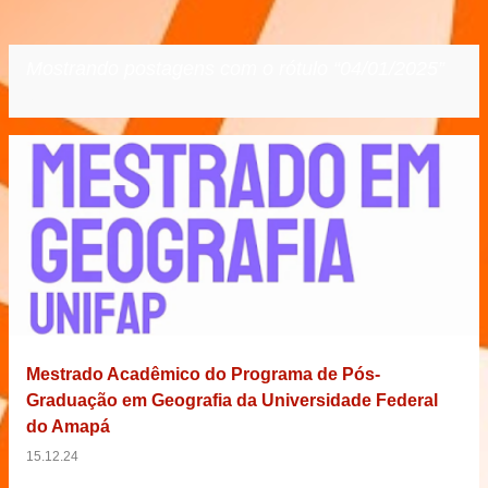
Mostrando postagens com o rótulo
04/01/2025
VER TODOS
P
o
s
t
a
g
e
Mestrado Acadêmico do Programa de Pós-
n
Graduação em Geografia da Universidade Federal
s
do Amapá
15.12.24