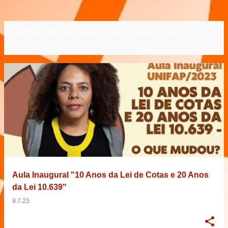
Mostrando postagens com o rótulo
13/07/2023
VER TODOS
P
o
s
t
a
g
e
Aula Inaugural "10 Anos da Lei de Cotas e 20 Anos
n
da Lei 10.639"
s
9.7.23