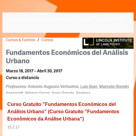
Mostrando postagens com o rótulo
26/02/2017
VER TODOS
P
o
s
t
a
g
e
Curso Gratuito "Fundamentos Económicos del
n
Análisis Urbano" (Curso Gratuito "Fundamentos
s
Econômicos da Análise Urbana")
15.2.17