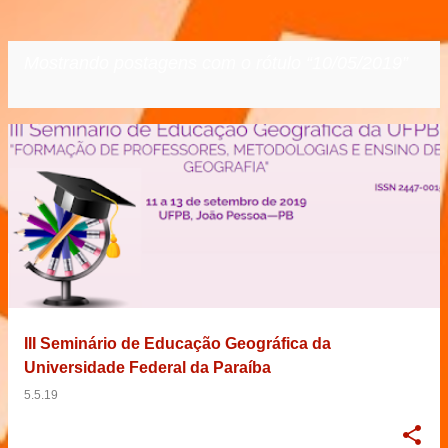
Mostrando postagens com o rótulo
10/05/2019
VER TODOS
P
o
s
t
a
g
e
III Seminário de Educação Geográfica da
n
Universidade Federal da Paraíba
s
5.5.19