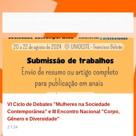
Mostrando postagens com o rótulo
14/07/2024
VER TODOS
P
o
s
t
a
g
e
VI Ciclo de Debates "Mulheres na Sociedade
n
Contemporânea" e III Encontro Nacional "Corpo,
s
Gênero e Diversidade"
2.7.24