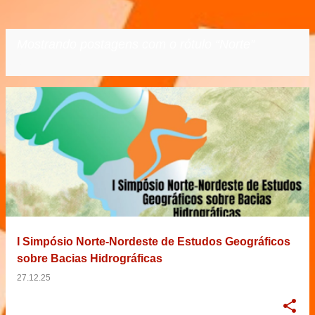
Mostrando postagens com o rótulo
Norte
VER TODOS
P
o
s
t
a
g
e
I Simpósio Norte-Nordeste de Estudos Geográficos
n
sobre Bacias Hidrográficas
s
27.12.25