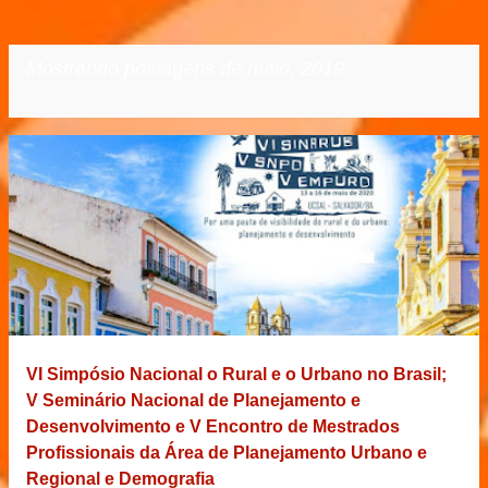
Mostrando postagens de maio, 2019
VER TODOS
P
o
s
t
a
g
e
VI Simpósio Nacional o Rural e o Urbano no Brasil;
n
V Seminário Nacional de Planejamento e
s
Desenvolvimento e V Encontro de Mestrados
Profissionais da Área de Planejamento Urbano e
Regional e Demografia