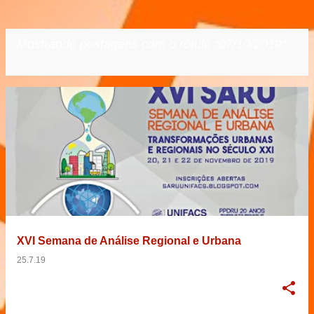
Mostrando postagens com o rótulo
07/10/2019
VER TODOS
P
o
s
t
a
g
e
XVI Semana de Análise Regional e Urbana
n
25.7.19
s