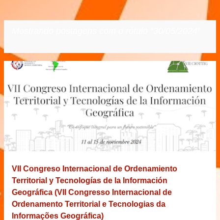
Mostrando postagens com o rótulo
30/05/2024
VER TODOS
P
o
s
t
a
g
e
VII Congreso Internacional de Ordenamiento
n
Territorial y Tecnologías de la Información
s
Geográfica (VII Congresso Internacional de
Ordenamento Territorial e Tecnologias da
Informações Geográfica)