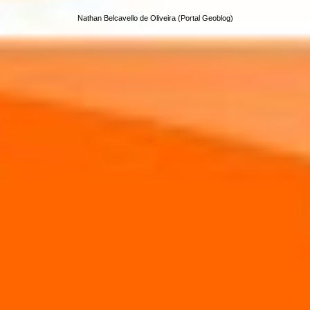
Nathan Belcavello de Oliveira (Portal Geoblog)