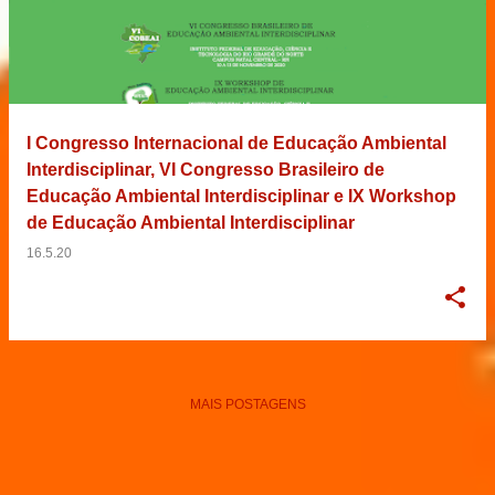
I Congresso Internacional de Educação Ambiental
Interdisciplinar, VI Congresso Brasileiro de
Educação Ambiental Interdisciplinar e IX Workshop
de Educação Ambiental Interdisciplinar
16.5.20
MAIS POSTAGENS