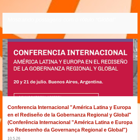
Mostrando postagens com o rótulo
Global
VER TODOS
P
o
s
t
a
g
e
Conferencia Internacional "América Latina y Europa
n
en el Rediseño de la Gobernanza Regional y Global"
s
(Conferência Internacional "América Latina e Europa
no Redesenho da Governança Regional e Global")
10.5.26