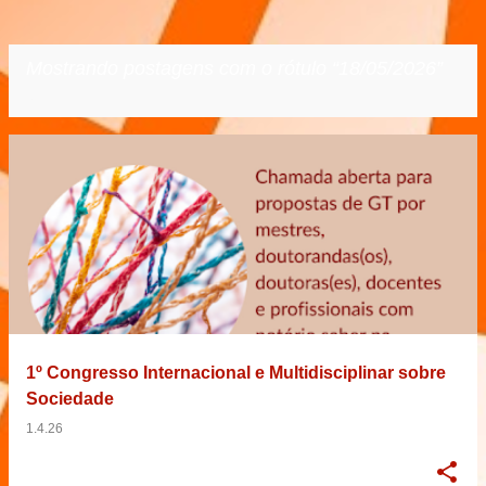
Mostrando postagens com o rótulo
18/05/2026
VER TODOS
P
o
s
t
a
g
e
1º Congresso Internacional e Multidisciplinar sobre
n
Sociedade
s
1.4.26