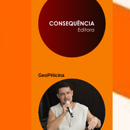
GeoPHicina