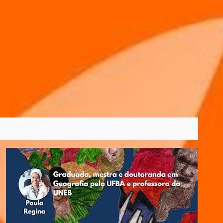
VER TODOS
2020
BRASIL
CARTOGRAFIA
CEARÁ
+
6