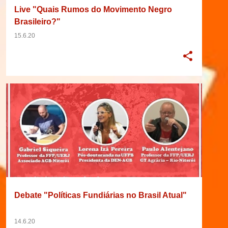
Live "Quais Rumos do Movimento Negro
Brasileiro?"
15.6.20
2020
BRASIL
DEBATE
EVENTO
+
4
Debate "Políticas Fundiárias no Brasil Atual"
14.6.20