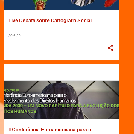
Live Debate sobre Cartografia Social
30.6.20
17/07/2020
2020
CONFERÊNCIA
+
7
II Conferência Euroamericana para o