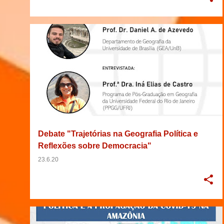
2020
BRASIL
BRASÍLIA
DEBATE
+
6
Debate "Trajetórias na Geografia Política e
Reflexões sobre Democracia"
23.6.20
2020
AMAZONAS
AMAZÔNIA
BRASIL
+
6