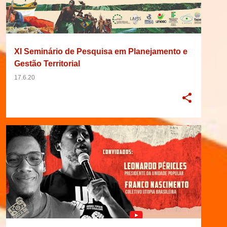
XI Seminário de Pesquisa em Planejamento e
Gestão Territorial
17.6.20
2020
DEBATE
EVENTO
+
3