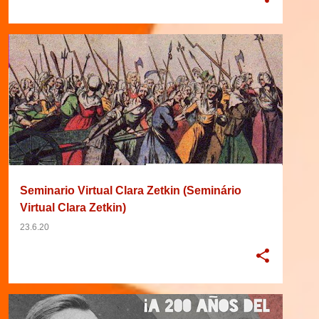
2020
EVENTO
EVENTO DE GEOGRAFIA
+
7
Seminario Virtual Clara Zetkin (Seminário
Virtual Clara Zetkin)
23.6.20
2020
ENCONTRO
ESPAÑA
ESPANHA
+
7