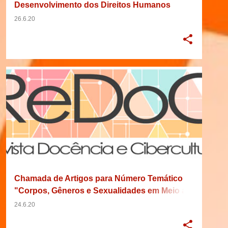
Desenvolvimento dos Direitos Humanos
26.6.20
2021
28/02/2021
ARTIGO
BRASIL
+
6
Chamada de Artigos para Número Temático
"Corpos, Gêneros e Sexualidades em Meio ao
Caos: (Sobre)Vivências em Tempos de
24.6.20
Pandemia" da Revista Docência e
Cibercultura