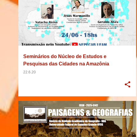
Seminários do Núcleo de Estudos e
Pesquisas das Cidades na Amazônia
22.6.20
2020
ARTIGO
BRASIL
CHAMADA
GEOGRAFIA
PAISAGEM
PARAÍBA
REVISTA
+
UNIVERSIDADE