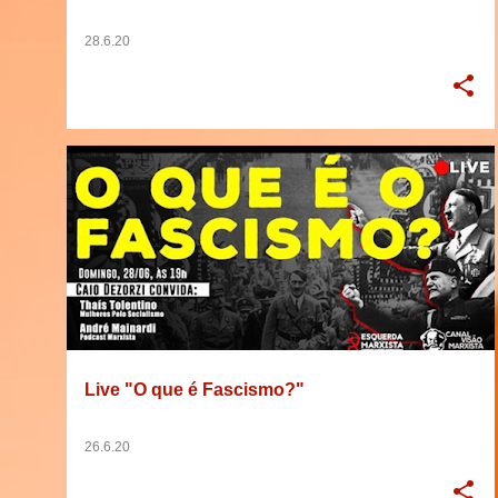
28.6.20
2020
BRASIL
DEBATE
EVENTO
+
8
Live "O que é Fascismo?"
26.6.20