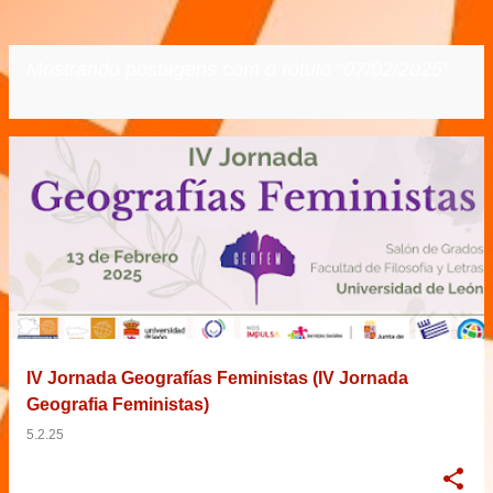
Mostrando postagens com o rótulo
07/02/2025
VER TODOS
P
o
s
t
a
g
e
IV Jornada Geografías Feministas (IV Jornada
n
Geografia Feministas)
s
5.2.25