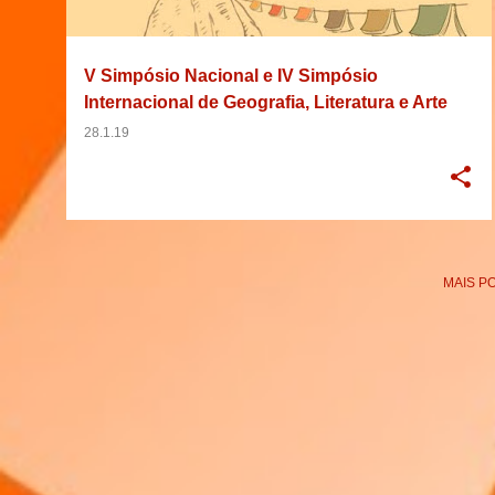
g
e
V Simpósio Nacional e IV Simpósio
n
Internacional de Geografia, Literatura e Arte
s
28.1.19
MAIS P