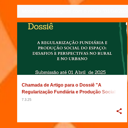
Mostrando postagens com o rótulo
01/04/202
P
01/04/2025
2025
BRASIL
ESPAÇO
+
4
o
s
t
a
g
e
Chamada de Artigo para o Dossiê "A
n
Regularização Fundiária e Produção Social do
s
Espaço: Desafios e Perspectivas no Rural e
7.3.25
no Urbano" da Revista Rural e Urbano