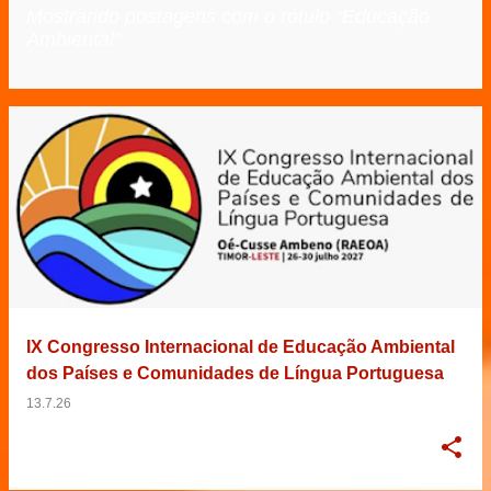
Mostrando postagens com o rótulo
Educação
Ambiental
VER TODOS
P
o
s
t
a
g
e
IX Congresso Internacional de Educação Ambiental
n
dos Países e Comunidades de Língua Portuguesa
s
13.7.26