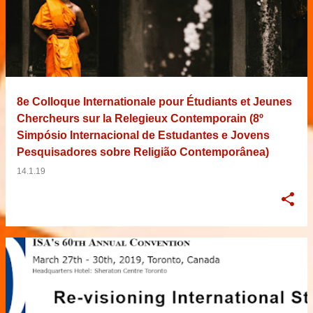
8e Colloque Internationale pour Étudiants et Jeunes
Chercheurs sur la Relegieux Contemporain (8º
Simpósio Internacional de Estudantes e Jovens
Pesquisadores sobre Religião Contemporânea)
14.1.19