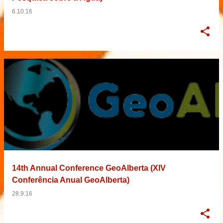
6.10.16
14th Annual Conference GeoAlberta (XIV
Conferência Anual GeoAlberta)
28.9.16