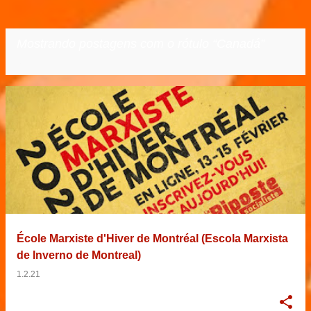
Mostrando postagens com o rótulo
Canadá
VER TODOS
P
o
s
t
a
g
e
École Marxiste d'Hiver de Montréal (Escola Marxista
n
de Inverno de Montreal)
s
1.2.21