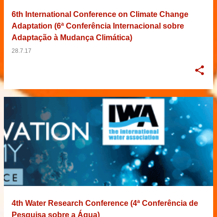
6th International Conference on Climate Change
Adaptation (6ª Conferência Internacional sobre
Adaptação à Mudança Climática)
28.7.17
4th Water Research Conference (4ª Conferência de
Pesquisa sobre a Água)