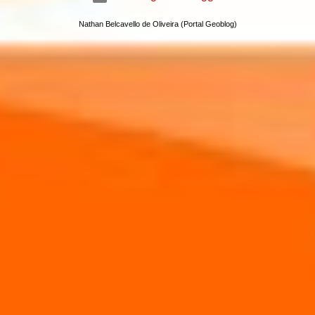
Nathan Belcavello de Oliveira (Portal Geoblog)