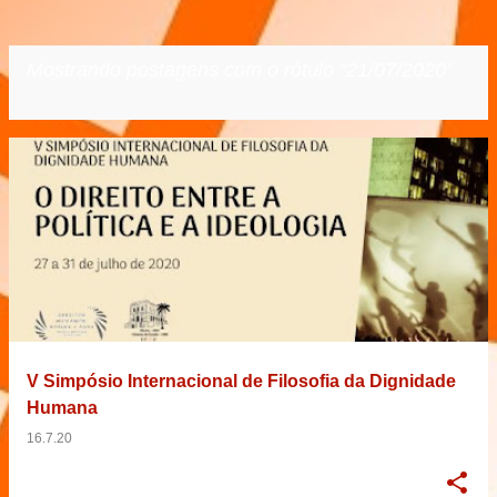
Mostrando postagens com o rótulo
21/07/2020
VER TODOS
P
o
s
t
a
g
e
V Simpósio Internacional de Filosofia da Dignidade
n
Humana
s
16.7.20