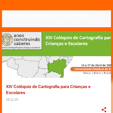
Mostrando postagens com o rótulo
Bahia
VER TODOS
P
o
s
t
a
g
e
XIV Colóquio de Cartografia para Crianças e
n
Escolares
s
29.12.25