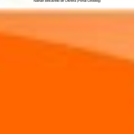
Nathan Belcavello de Oliveira (Portal Geoblog)