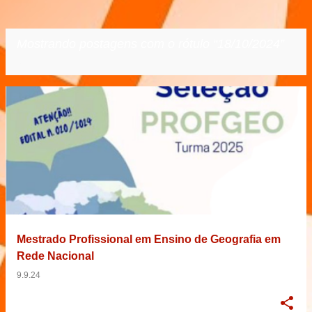
Mostrando postagens com o rótulo
18/10/2024
VER TODOS
P
o
s
t
a
g
e
Mestrado Profissional em Ensino de Geografia em
n
Rede Nacional
s
9.9.24