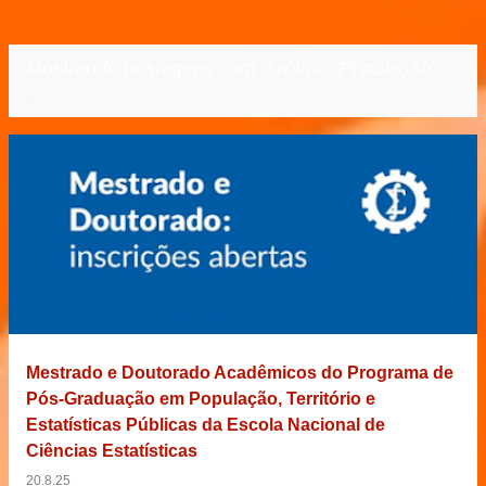
Mostrando postagens com o rótulo
População
VER TODOS
P
o
s
t
a
g
e
Mestrado e Doutorado Acadêmicos do Programa de
n
Pós-Graduação em População, Território e
s
Estatísticas Públicas da Escola Nacional de
Ciências Estatísticas
20.8.25