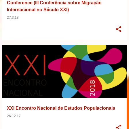
Conference (III Conferência sobre Migração
Internacional no Século XXI)
27.3.18
XXI Encontro Nacional de Estudos Populacionais
26.12.17