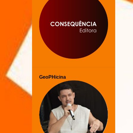
GeoPHicina