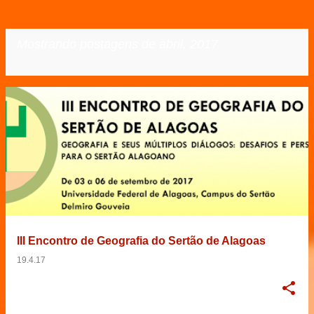
Mostrando postagens de abril, 2017
VER TODOS
P
o
s
t
a
g
e
III Encontro de Geografia do Sertão de Alagoas
n
19.4.17
s