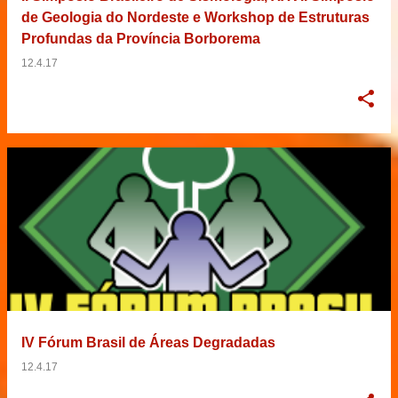
de Geologia do Nordeste e Workshop de Estruturas
Profundas da Província Borborema
12.4.17
IV Fórum Brasil de Áreas Degradadas
12.4.17