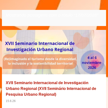
Mostrando postagens com o rótulo
17/07/2026
VER TODOS
P
o
s
t
a
g
e
XVII Seminario Internacional de Investigación
n
Urbano Regional (XVII Seminário Internacional de
s
Pesquisa Urbano Regional)
15.6.26