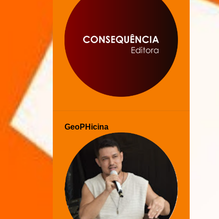
GeoPHicina