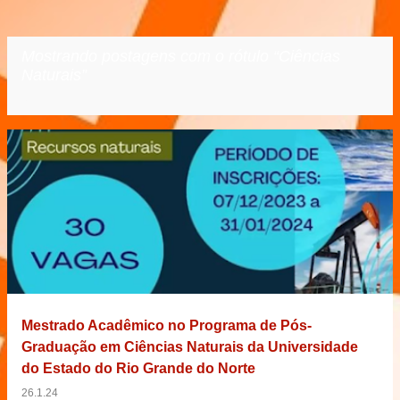
Mostrando postagens com o rótulo
Ciências
Naturais
VER TODOS
P
o
s
t
a
g
e
Mestrado Acadêmico no Programa de Pós-
n
Graduação em Ciências Naturais da Universidade
s
do Estado do Rio Grande do Norte
26.1.24