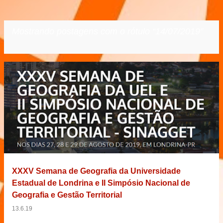
Mostrando postagens com o rótulo
14/07/2019
VER TODOS
P
o
s
t
a
g
e
XXXV Semana de Geografia da Universidade
n
Estadual de Londrina e II Simpósio Nacional de
s
Geografia e Gestão Territorial
13.6.19