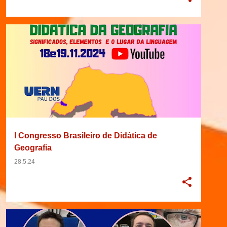
2024
30/08/2024
BRASIL
BRASILEIRO
+
8
I Congresso Brasileiro de Didática de
Geografia
28.5.24
2022
BRASIL
CICLO
DIDÁTICA
+
7