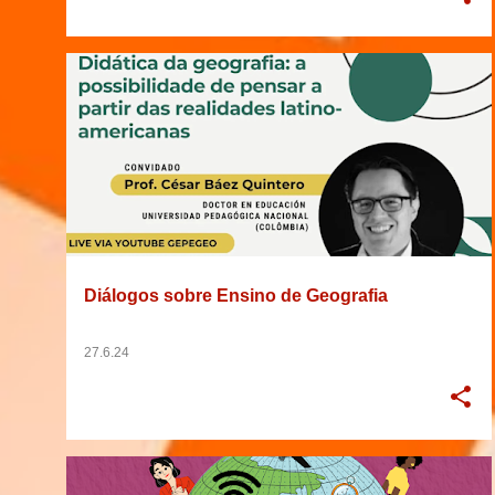
2024
AMÉRICA LATINA
BRASIL
DIÁLOGO
+
8
Diálogos sobre Ensino de Geografia
27.6.24
2023
2024
BRASIL
CURSO DE EXTENSÃO
+
8