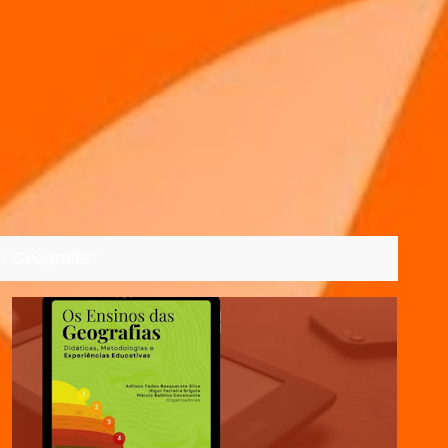
e Geografia
VER TODOS
10/05/2026
2026
BRASIL
CAPÍTULO
+
7