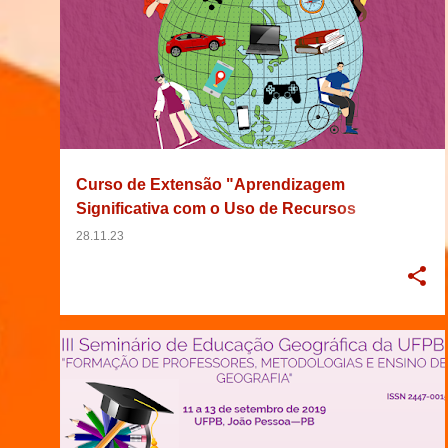
Curso de Extensão "Aprendizagem
Significativa com o Uso de Recursos
Didáticos não Convencionais no Ensino de
28.11.23
Geografia (IX): Perspectivas para uma
Educação Inclusiva"
10/05/2019
2019
BRASIL
+
7