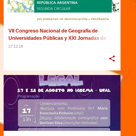
VII Congreso Nacional de Geografía de
Universidades Públicas y XXI Jornadas de
Investigación y Enseñanza en Geografía (VII
27.12.18
Congresso Nacional de Geografia das
Universidades Públicas e XXI Jornadas de
Pesquisa e Ensino em Geografia)
2017
ALAGOAS
BRASIL
CARTOGRAFIA
+
6