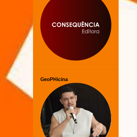
GeoPHicina