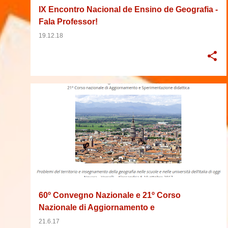
IX Encontro Nacional de Ensino de Geografia -
Fala Professor!
19.12.18
2017
CONFERÊNCIA
CURSO
+
7
60º Convegno Nazionale e 21º Corso
Nazionale di Aggiornamento e
Sperimentazione Didattica (60ª Conferência
21.6.17