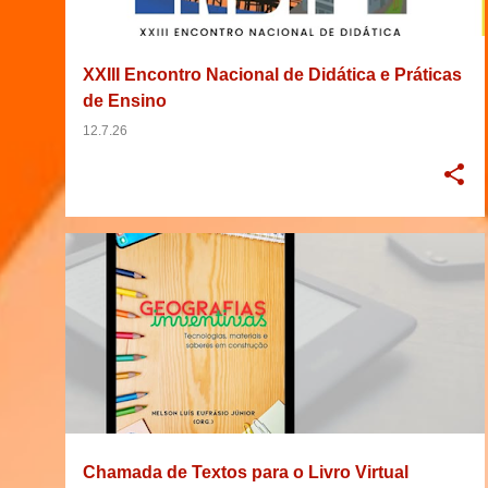
g
e
XXIII Encontro Nacional de Didática e Práticas
n
de Ensino
s
12.7.26
20/02/2026
2026
BRASIL
CHAMADA
+
5
Chamada de Textos para o Livro Virtual