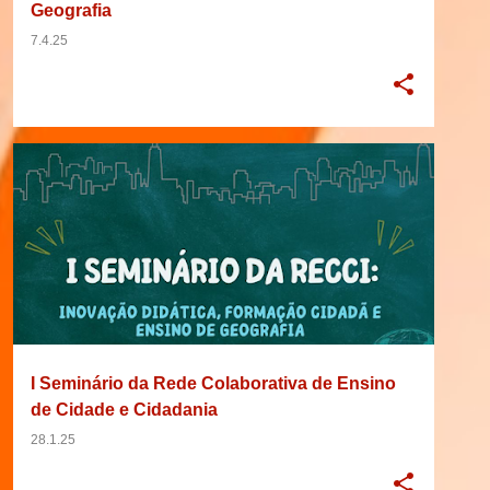
Geografia
7.4.25
2025
28/02/2025
BRASIL
CIDADANIA
+
9
I Seminário da Rede Colaborativa de Ensino
de Cidade e Cidadania
28.1.25