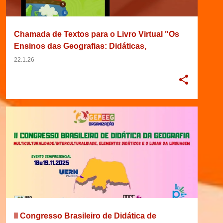
Chamada de Textos para o Livro Virtual "Os
Ensinos das Geografias: Didáticas,
Metodologias e Experiências Educativas"
22.1.26
01/06/2025
2025
BRASIL
BRASILEIRO
+
8
II Congresso Brasileiro de Didática de