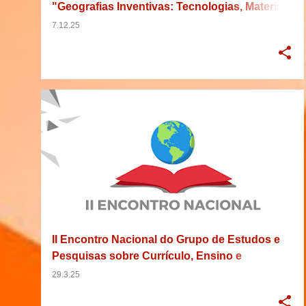
"Geografias Inventivas: Tecnologias, Materiais
e Saberes em Construção"
7.12.25
2025
31/03/2025
BRASIL
CURRÍCULO
+
9
II Encontro Nacional do Grupo de Estudos e
Pesquisas sobre Currículo, Ensino e
Formação de Professores de Geografia
29.3.25