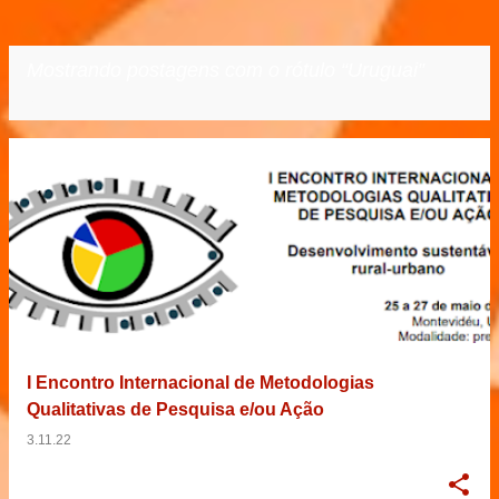
Mostrando postagens com o rótulo
Uruguai
VER TODOS
P
o
s
t
a
g
e
I Encontro Internacional de Metodologias
n
Qualitativas de Pesquisa e/ou Ação
s
3.11.22