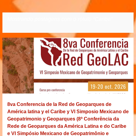
Mostrando postagens com o rótulo
Caribe
VER TODOS
P
o
s
t
a
g
e
8va Conferencia de la Red de Geoparques de
n
América latina y el Caribe y VI Simposio Mexicano de
s
Geopatrimonio y Geoparques (8ª Conferência da
Rede de Geoparques da América Latina e do Caribe
e VI Simpósio Mexicano de Geopatrimônio e